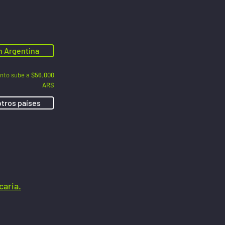
n Argentina
ento sube a
$56.000
ARS
otros países
caria.