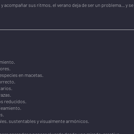
 y acompañar sus ritmos, el verano deja de ser un problema… y se 
amiento.
ores.
e especies en macetas.
orrecto.
arios.
razas.
os reducidos.
oleamiento.
s.
ales, sustentables y visualmente armónicos.