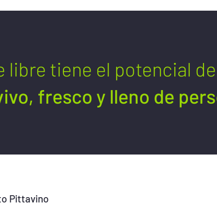
e libre tiene el potencial d
ivo, fresco y lleno de per
o Pittavino