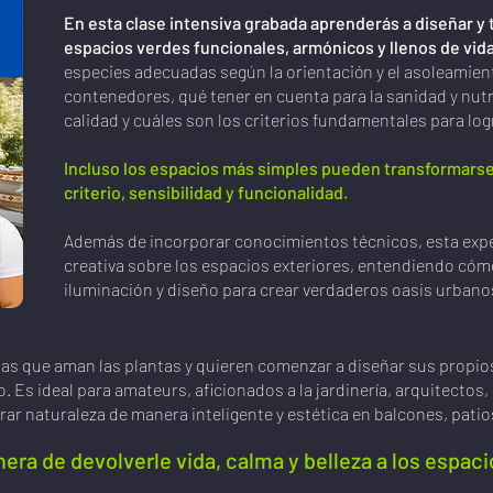
En esta clase intensiva grabada aprenderás a diseñar y 
espacios verdes funcionales, armónicos y llenos de vid
especies adecuadas según la orientación y el asoleamie
contenedores, qué tener en cuenta para la sanidad y nutr
calidad y cuáles son los criterios fundamentales para lo
Incluso los espacios más simples pueden transformars
criterio, sensibilidad y funcionalidad.
Además de incorporar conocimientos técnicos, esta expe
creativa sobre los espacios exteriores, entendiendo cóm
iluminación y diseño para crear verdaderos oasis urbanos
as que aman las plantas y quieren comenzar a diseñar sus propio
 Es ideal para amateurs, aficionados a la jardinería, arquitectos, 
ar naturaleza de manera inteligente y estética en balcones, patios
era de devolverle vida, calma y belleza a los espac