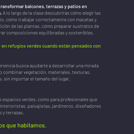
transformar balcones, terrazas y patios en
a.
A lo largo de la clase descubrirás cómo elegir las
nto, cómo trabajar correctamente con macetas y
ición de las plantas, cómo preparar sustratos de
grar composiciones equilibradas y sostenibles.
e en refugios verdes cuando están pensados con
riencia busca ayudarte a desarrollar una mirada
o combinar vegetación, materiales, texturas,
, sin importar el tamaño del lugar.
s espacios verdes, como para profesionales que
interioristas, paisajistas, jardineros, diseñadores
 y terrazas.
ios que habitamos.