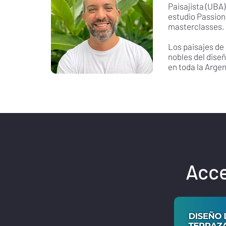
Paisajista (UBA)
estudio Passion
masterclasses.
Los paisajes de
nobles del dise
en toda la Argen
Acce