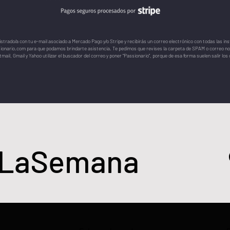
istrado/a con tu e-mail asociado a Mercado Pago y/o Stripe y recibirás un correo electrónico con todas las ins
ionario.com
para que podamos brindarte asistencia.
​
Te pedimos que revises la carpeta de SPAM o correo no
mail, Gmail y Yahoo utilizar el buscador del correo y poner “Passionario”, porque de esa forma suelen salir lo
eLaSemana