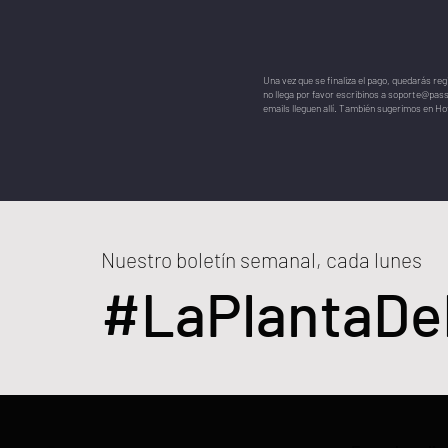
Una vez que se finaliza el pago, quedarás reg
no llega por favor escribinos a
soporte@pass
emails lleguen allí. También sugerimos en Hot
Nuestro boletín semanal, cada lunes
#LaPlantaD