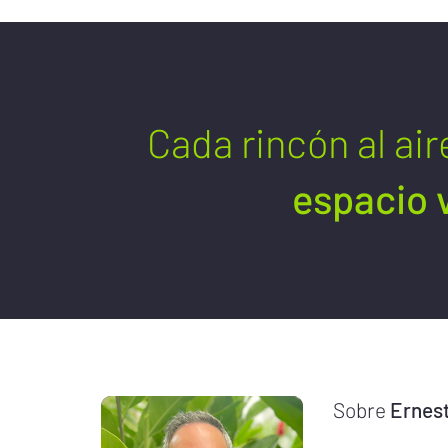
Cada rincón al air
espacio v
Sobre
Ernest