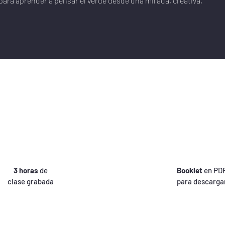
 para aprender a pensar el verde desde una mirada, creativa,
3 horas
de
Booklet
en PD
clase grabada
para descarga