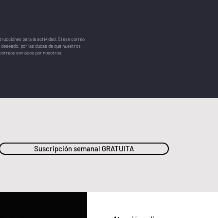
trucciones para la actividad. Si ese correo
 deseado, por las dudas de que nuestros
s correos enviados por nosotros.
Suscripción semanal GRATUITA