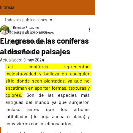
Entrada
Todas las publicaciones
Ernesto Pittavino
Todas las publicaciones
1 may 2024
4 min de lectura
El regreso de las coníferas
La planta de la semana
al diseño de paisajes
Ernesto Pittavino
Actualizado:
9 may 2024
Las coníferas representan 
majestuosidad y belleza en cualquier 
sitio donde sean plantadas, ya que no 
escatiman en aportar formas, texturas y 
colores.
 Son de las especies más 
antiguas del mundo ya que surgieron 
incluso antes que los árboles 
latifoliados (de hoja ancha o plana) y 
convivieron con los dinosaurios.