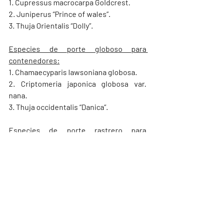
1. Cupressus macrocarpa Goldcrest.
2. Juniperus “Prince of wales”.
3. Thuja Orientalis “Dolly”.
Especies de porte globoso para 
contenedores:
1. Chamaecyparis lawsoniana globosa.
2. Criptomeria japonica globosa var. 
nana.
3. Thuja occidentalis “Danica”.
Especies de porte rastrero para 
contenedores:
1. Juniperus horizontalis “Limeglow”.
2. Picea abies var. repens.
3. Taxus baccata var. repandens.
Todas las coníferas — sean altas, medias, 
bajas, cónicas, globosas o rastreras — 